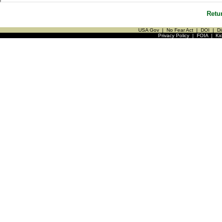
Retu
USA Gov
|
No Fear Act
|
DOI
|
Di
Privacy Policy
|
FOIA
|
Ki