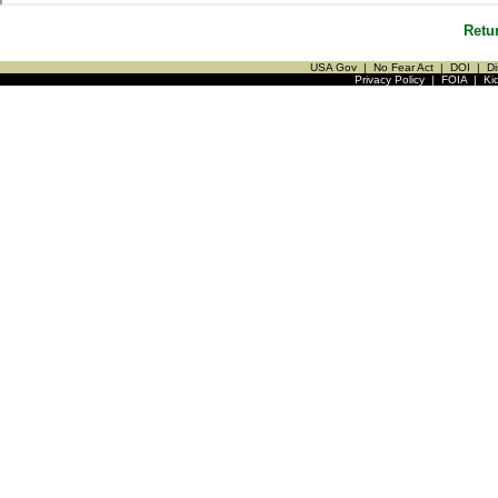
Retu
USA Gov
|
No Fear Act
|
DOI
|
Di
Privacy Policy
|
FOIA
|
Ki