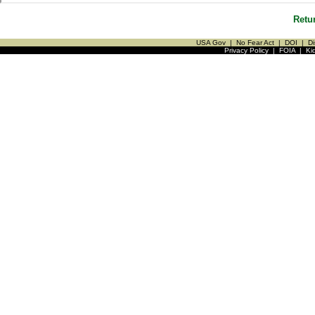
Retu
USA Gov
|
No Fear Act
|
DOI
|
Di
Privacy Policy
|
FOIA
|
Ki