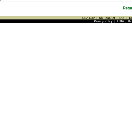
Retu
USA Gov
|
No Fear Act
|
DOI
|
Di
Privacy Policy
|
FOIA
|
Ki