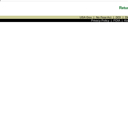
Retu
USA Gov
|
No Fear Act
|
DOI
|
Di
Privacy Policy
|
FOIA
|
Ki