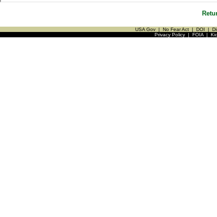
Retu
USA Gov
|
No Fear Act
|
DOI
|
Di
Privacy Policy
|
FOIA
|
Ki