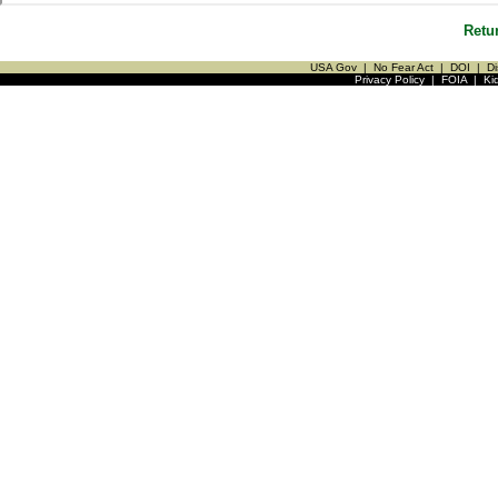
Retu
USA Gov
|
No Fear Act
|
DOI
|
Di
Privacy Policy
|
FOIA
|
Ki