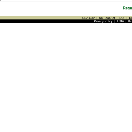
Retu
USA Gov
|
No Fear Act
|
DOI
|
Di
Privacy Policy
|
FOIA
|
Ki