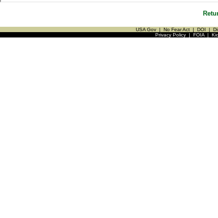
Retu
USA Gov
|
No Fear Act
|
DOI
|
Di
Privacy Policy
|
FOIA
|
Ki