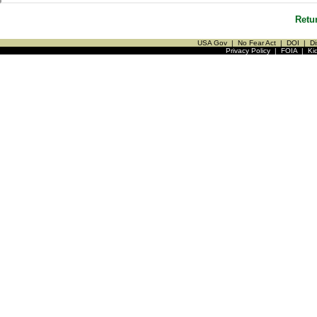
Retu
USA Gov
|
No Fear Act
|
DOI
|
Di
Privacy Policy
|
FOIA
|
Ki