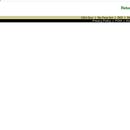
Retu
USA Gov
|
No Fear Act
|
DOI
|
Di
Privacy Policy
|
FOIA
|
Ki