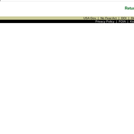
Retu
USA Gov
|
No Fear Act
|
DOI
|
Di
Privacy Policy
|
FOIA
|
Ki