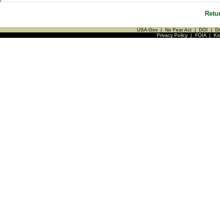
Retu
USA Gov
|
No Fear Act
|
DOI
|
Di
Privacy Policy
|
FOIA
|
Ki