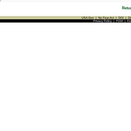
Retu
USA Gov
|
No Fear Act
|
DOI
|
Di
Privacy Policy
|
FOIA
|
Ki