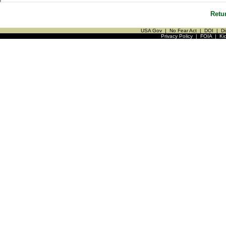
Retu
USA Gov
|
No Fear Act
|
DOI
|
Di
Privacy Policy
|
FOIA
|
Ki