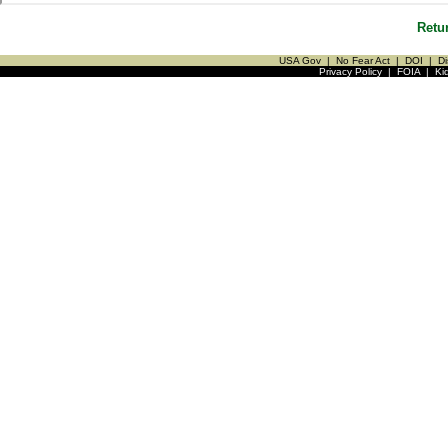
Retu
USA Gov
|
No Fear Act
|
DOI
|
Di
Privacy Policy
|
FOIA
|
Ki