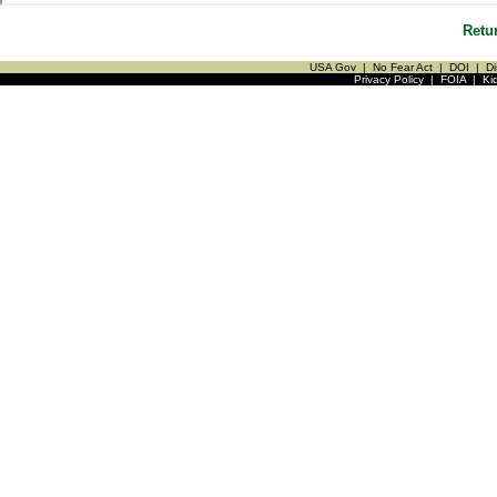
Retu
USA Gov
|
No Fear Act
|
DOI
|
Di
Privacy Policy
|
FOIA
|
Ki