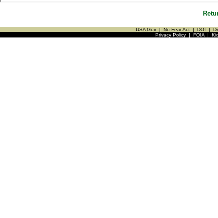
Retu
USA Gov
|
No Fear Act
|
DOI
|
Di
Privacy Policy
|
FOIA
|
Ki