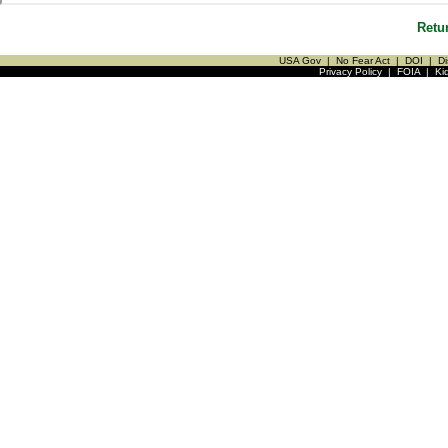
Retu
USA Gov
|
No Fear Act
|
DOI
|
Di
Privacy Policy
|
FOIA
|
Ki