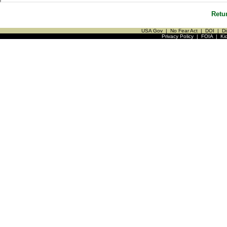
Retu
USA Gov
|
No Fear Act
|
DOI
|
Di
Privacy Policy
|
FOIA
|
Ki