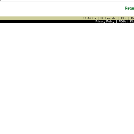
Retu
USA Gov
|
No Fear Act
|
DOI
|
Di
Privacy Policy
|
FOIA
|
Ki