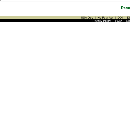
Retu
USA Gov
|
No Fear Act
|
DOI
|
Di
Privacy Policy
|
FOIA
|
Ki