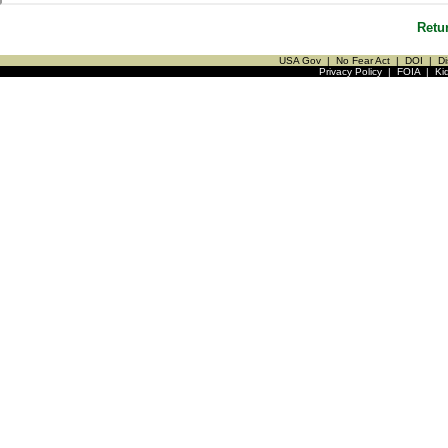
Retu
USA Gov
|
No Fear Act
|
DOI
|
Di
Privacy Policy
|
FOIA
|
Ki