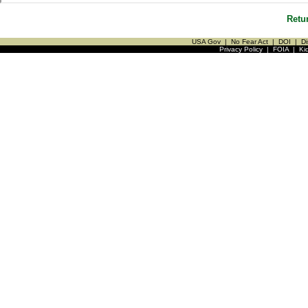
Retu
USA Gov
|
No Fear Act
|
DOI
|
Di
Privacy Policy
|
FOIA
|
Ki