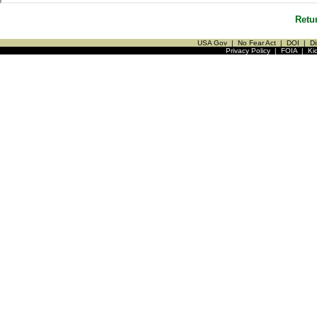
Retu
USA Gov
|
No Fear Act
|
DOI
|
Di
Privacy Policy
|
FOIA
|
Ki