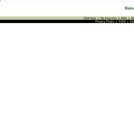
Retu
USA Gov
|
No Fear Act
|
DOI
|
Di
Privacy Policy
|
FOIA
|
Ki