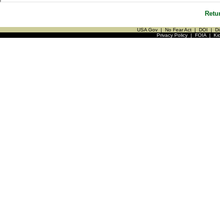
Retu
USA Gov
|
No Fear Act
|
DOI
|
Di
Privacy Policy
|
FOIA
|
Ki