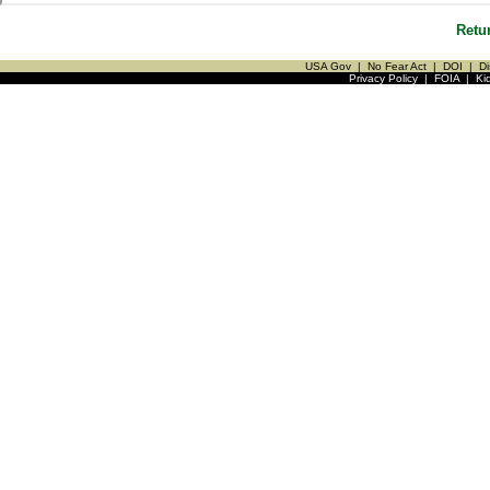
Retu
USA Gov
|
No Fear Act
|
DOI
|
Di
Privacy Policy
|
FOIA
|
Ki