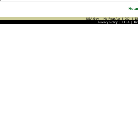
Retu
USA Gov
|
No Fear Act
|
DOI
|
Di
Privacy Policy
|
FOIA
|
Ki