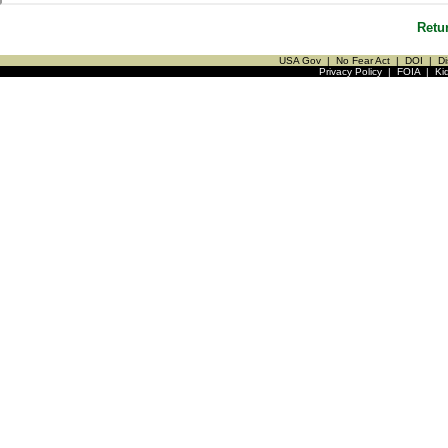
Retu
USA Gov
|
No Fear Act
|
DOI
|
Di
Privacy Policy
|
FOIA
|
Ki