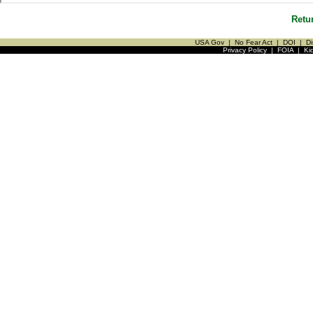
Retu
USA Gov
|
No Fear Act
|
DOI
|
Di
Privacy Policy
|
FOIA
|
Ki