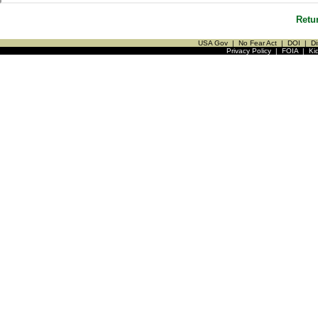
Retu
USA Gov
|
No Fear Act
|
DOI
|
Di
Privacy Policy
|
FOIA
|
Ki