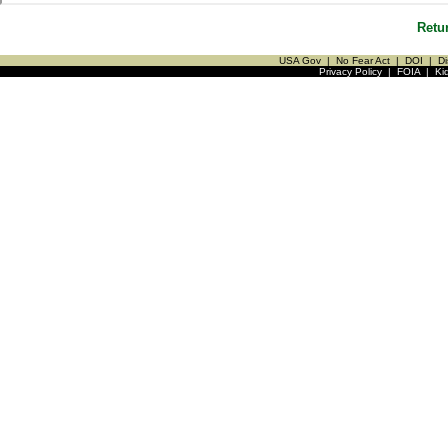
Retu
USA Gov
|
No Fear Act
|
DOI
|
Di
Privacy Policy
|
FOIA
|
Ki