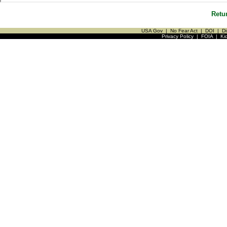
Retu
USA Gov
|
No Fear Act
|
DOI
|
Di
Privacy Policy
|
FOIA
|
Ki