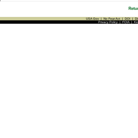
Retu
USA Gov
|
No Fear Act
|
DOI
|
Di
Privacy Policy
|
FOIA
|
Ki