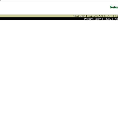
Retu
USA Gov
|
No Fear Act
|
DOI
|
Di
Privacy Policy
|
FOIA
|
Ki