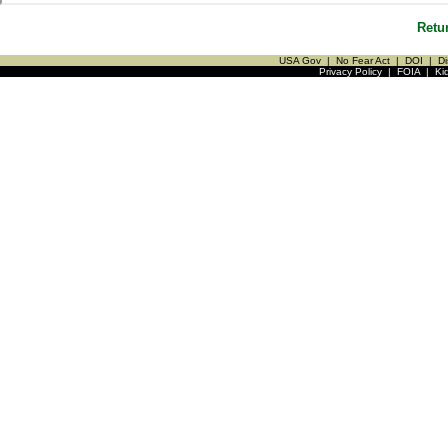
Retu
USA Gov
|
No Fear Act
|
DOI
|
Di
Privacy Policy
|
FOIA
|
Ki