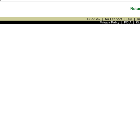
Retu
USA Gov
|
No Fear Act
|
DOI
|
Di
Privacy Policy
|
FOIA
|
Ki