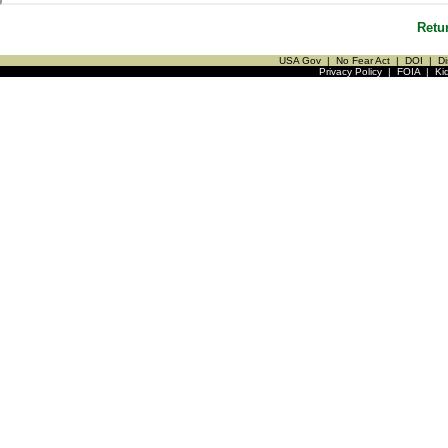
Retu
USA Gov
|
No Fear Act
|
DOI
|
Di
Privacy Policy
|
FOIA
|
Ki