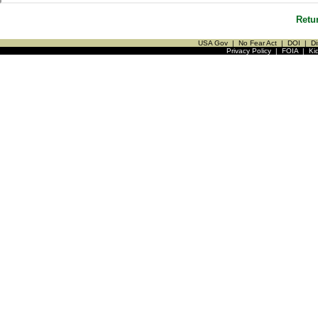
Retu
USA Gov
|
No Fear Act
|
DOI
|
Di
Privacy Policy
|
FOIA
|
Ki