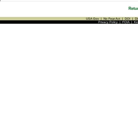
Retu
USA Gov
|
No Fear Act
|
DOI
|
Di
Privacy Policy
|
FOIA
|
Ki