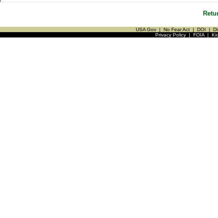
Retu
USA Gov
|
No Fear Act
|
DOI
|
Di
Privacy Policy
|
FOIA
|
Ki