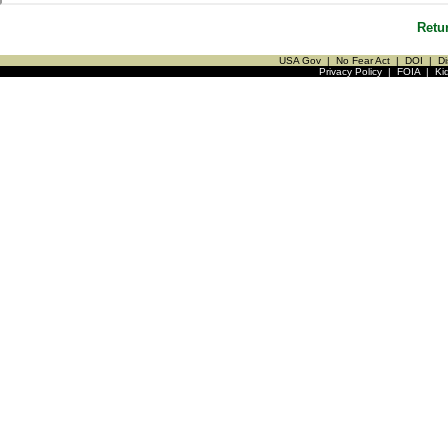
Retu
USA Gov
|
No Fear Act
|
DOI
|
Di
Privacy Policy
|
FOIA
|
Ki