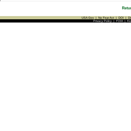
Retu
USA Gov
|
No Fear Act
|
DOI
|
Di
Privacy Policy
|
FOIA
|
Ki