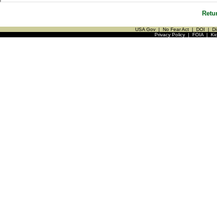
Retu
USA Gov
|
No Fear Act
|
DOI
|
Di
Privacy Policy
|
FOIA
|
Ki