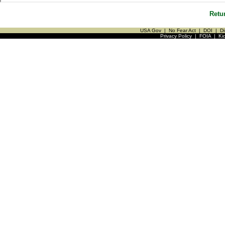
Retu
USA Gov
|
No Fear Act
|
DOI
|
Di
Privacy Policy
|
FOIA
|
Ki