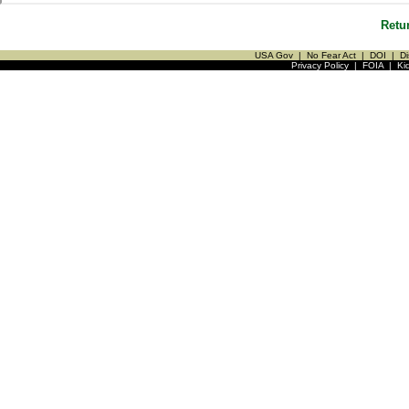
Retu
USA Gov
|
No Fear Act
|
DOI
|
Di
Privacy Policy
|
FOIA
|
Ki