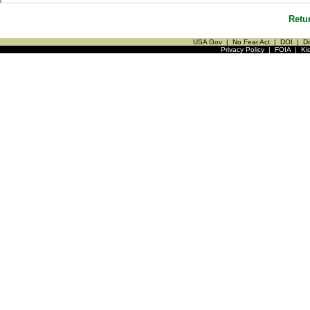
Retu
USA Gov
|
No Fear Act
|
DOI
|
Di
Privacy Policy
|
FOIA
|
Ki