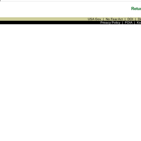
Retu
USA Gov
|
No Fear Act
|
DOI
|
Di
Privacy Policy
|
FOIA
|
Ki