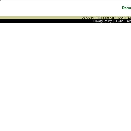
Retu
USA Gov
|
No Fear Act
|
DOI
|
Di
Privacy Policy
|
FOIA
|
Ki